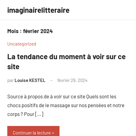
Aller
imaginairelitteraire
au
contenu
Mois :
février 2024
Uncategorized
La tendance du moment à voir sur ce
site
par
Louise KESTEL
février 29, 2024
Aucun
commentaire
Source à propos de à voir sur ce site Quels sont les
chocs positifs de le massage sur nos pensées et notre
corps ? Pour […]
Continuer la lecture