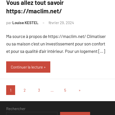
Vous allez tout savoir
https://maclim.net/
par
Louise KESTEL
février 29, 2024
Aucun
commentaire
Ma source à propos de https://maclim.net/ Climatiser
ou sa maison c’est un investissement pour son confort
et pour sa qualité d’air intérieur. Pour un logement […]
Continuer la lecture
Pagination
Articles
1
2
3
…
5
»
suivants
des
publications
Rechercher