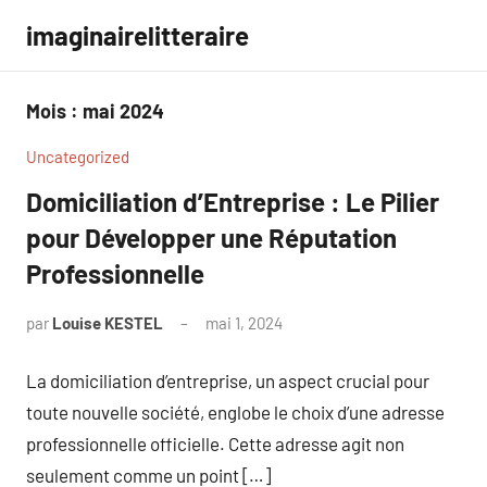
Aller
imaginairelitteraire
au
contenu
Mois :
mai 2024
Uncategorized
Domiciliation d’Entreprise : Le Pilier
pour Développer une Réputation
Professionnelle
par
Louise KESTEL
mai 1, 2024
Aucun
commentaire
La domiciliation d’entreprise, un aspect crucial pour
toute nouvelle société, englobe le choix d’une adresse
professionnelle officielle. Cette adresse agit non
seulement comme un point […]