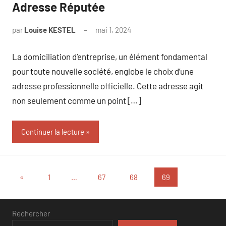
Adresse Réputée
par
Louise KESTEL
mai 1, 2024
Aucun
commentaire
La domiciliation d’entreprise, un élément fondamental
pour toute nouvelle société, englobe le choix d’une
adresse professionnelle officielle. Cette adresse agit
non seulement comme un point […]
Continuer la lecture
Pagination
Publications
«
1
…
67
68
69
précédentes
des
publications
Rechercher