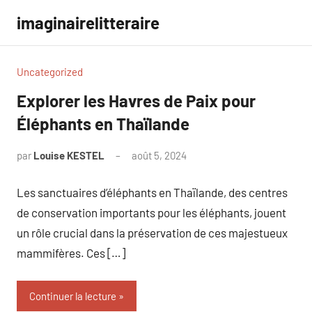
Aller
imaginairelitteraire
au
contenu
Uncategorized
Explorer les Havres de Paix pour
Éléphants en Thaïlande
par
Louise KESTEL
août 5, 2024
Aucun
commentaire
Les sanctuaires d’éléphants en Thaïlande, des centres
de conservation importants pour les éléphants, jouent
un rôle crucial dans la préservation de ces majestueux
mammifères. Ces […]
Continuer la lecture