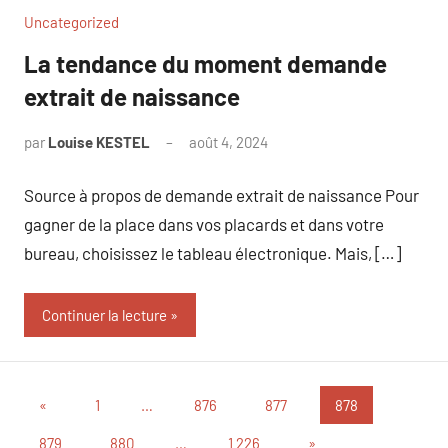
Uncategorized
La tendance du moment demande
extrait de naissance
par
Louise KESTEL
août 4, 2024
Aucun
commentaire
Source à propos de demande extrait de naissance Pour
gagner de la place dans vos placards et dans votre
bureau, choisissez le tableau électronique. Mais, […]
Continuer la lecture
Pagination
Publications
«
1
…
876
877
878
précédentes
des
Articles
879
880
…
1 226
»