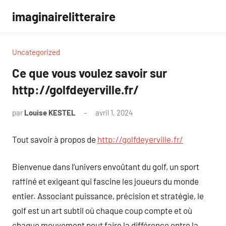
Aller
imaginairelitteraire
au
contenu
Uncategorized
Ce que vous voulez savoir sur
http://golfdeyerville.fr/
par
Louise KESTEL
avril 1, 2024
Aucun
commentaire
Tout savoir à propos de
http://golfdeyerville.fr/
Bienvenue dans l’univers envoûtant du golf, un sport
raffiné et exigeant qui fascine les joueurs du monde
entier. Associant puissance, précision et stratégie, le
golf est un art subtil où chaque coup compte et où
chaque mouvement peut faire la différence entre la