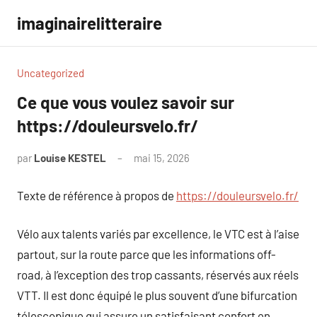
Aller
imaginairelitteraire
au
contenu
Uncategorized
Ce que vous voulez savoir sur
https://douleursvelo.fr/
par
Louise KESTEL
mai 15, 2026
Aucun
commentaire
Texte de référence à propos de
https://douleursvelo.fr/
Vélo aux talents variés par excellence, le VTC est à l’aise
partout, sur la route parce que les informations off-
road, à l’exception des trop cassants, réservés aux réels
VTT. Il est donc équipé le plus souvent d’une bifurcation
télescopique qui assure un satisfaisant confort en