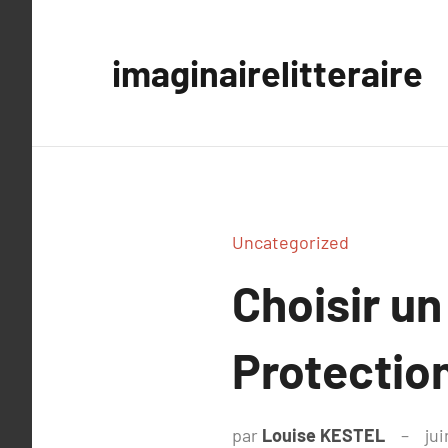
Aller
au
imaginairelitteraire
contenu
Uncategorized
Choisir u
Protection
par
Louise KESTEL
jui