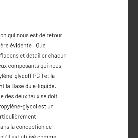
ion qui nous est de retour
vère évidente : Que
flacons et détailler chacun
t deux composants qui nous
lène-glycol ( PG ) et la
t la Base du e-liquide.
me des deux taux se doit
ropylène-glycol est un
articulièrement
é dans la conception de
 qu’il est utilisé comme