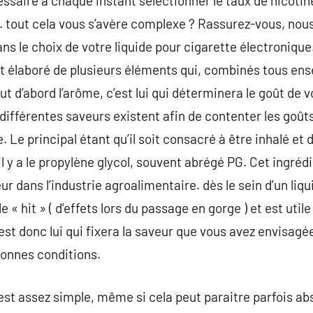
essaire à chaque instant sélectionner le taux de nicotin
tout cela vous s’avère complexe ? Rassurez-vous, nous 
 le choix de votre liquide pour cigarette électronique.
t élaboré de plusieurs éléments qui, combinés tous ens
 tout d’abord l’arôme, c’est lui qui déterminera le goût de 
 différentes saveurs existent afin de contenter les goû
 Le principal étant qu’il soit consacré à être inhalé et d
il y a le propylène glycol, souvent abrégé PG. Cet ingré
 dans l’industrie agroalimentaire. dès le sein d’un liqu
 le « hit » ( d’effets lors du passage en gorge ) et est uti
est donc lui qui fixera la saveur que vous avez envisagé
bonnes conditions.
’est assez simple, même si cela peut paraitre parfois ab