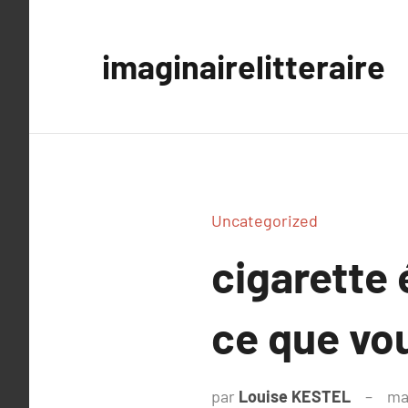
Aller
au
imaginairelitteraire
contenu
Uncategorized
cigarette 
ce que vo
par
Louise KESTEL
ma