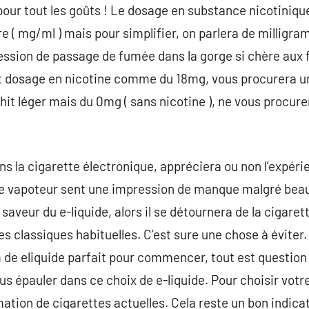
pour tout les goûts ! Le dosage en substance nicotiniqu
re ( mg/ml ) mais pour simplifier, on parlera de milligram
ession de passage de fumée dans la gorge si chère aux 
t dosage en nicotine comme du 18mg, vous procurera un h
it léger mais du 0mg ( sans nicotine ), ne vous procure
s la cigarette électronique, appréciera ou non l’expéri
si le vapoteur sent une impression de manque malgré be
a saveur du e-liquide, alors il se détournera de la cigare
s classiques habituelles. C’est sure une chose à éviter.
de eliquide parfait pour commencer, tout est question 
s épauler dans ce choix de e-liquide. Pour choisir votre e
ion de cigarettes actuelles. Cela reste un bon indicati