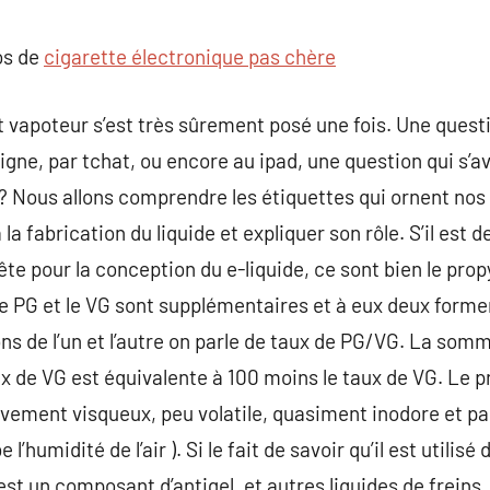
commentaire
os de
cigarette électronique pas chère
ut vapoteur s’est très sûrement posé une fois. Une quest
igne, par tchat, ou encore au ipad, une question qui s’a
 ? Nous allons comprendre les étiquettes qui ornent nos 
la fabrication du liquide et expliquer son rôle. S’il es
ête pour la conception du e-liquide, ce sont bien le propy
Le PG et le VG sont supplémentaires et à eux deux formen
ons de l’un et l’autre on parle de taux de PG/VG. La som
ux de VG est équivalente à 100 moins le taux de VG. Le p
ativement visqueux, peu volatile, quasiment inodore et p
l’humidité de l’air ). Si le fait de savoir qu’il est utilis
’est un composant d’antigel, et autres liquides de freins,