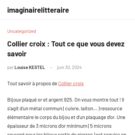
Aller
imaginairelitteraire
au
contenu
Uncategorized
Collier croix : Tout ce que vous devez
savoir
par
Louise KESTEL
juin 30, 2024
Aucun
commentaire
Tout savoir à propos de
Collier croix
Bijoux plaqué or et argent 925. On vous montre tout ! Il
s’agit d’un métal commun ( cuivre, laiton… ) ressource
élémentaire le corps du bijou et d’un plaquage d’or. Une
épaisseur de 3 microns d’or minimum ( 5 microns
souvent pour les bijoux sertis de pierres ) est requise en