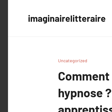
Aller
au
imaginairelitteraire
contenu
Uncategorized
Comment c
hypnose ? 
apprentis