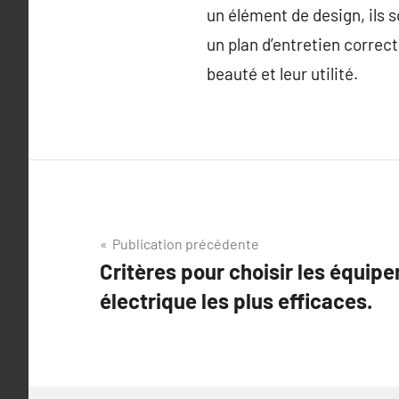
un élément de design, ils s
un plan d’entretien corre
beauté et leur utilité.
Navigation
Publication précédente
Critères pour choisir les équi
de
électrique les plus efficaces.
l’article