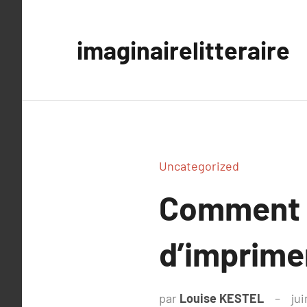
Aller
au
imaginairelitteraire
contenu
Uncategorized
Comment s
d’imprimer
par
Louise KESTEL
ju