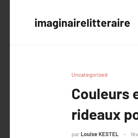
Aller
au
imaginairelitteraire
contenu
Uncategorized
Couleurs 
rideaux p
par
Louise KESTEL
fév