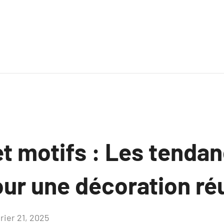
et motifs : Les tenda
our une décoration ré
rier 21, 2025
Aucun