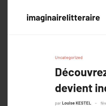
Aller
au
imaginairelitteraire
contenu
Uncategorized
Découvrez
devient i
par
Louise KESTEL
fé