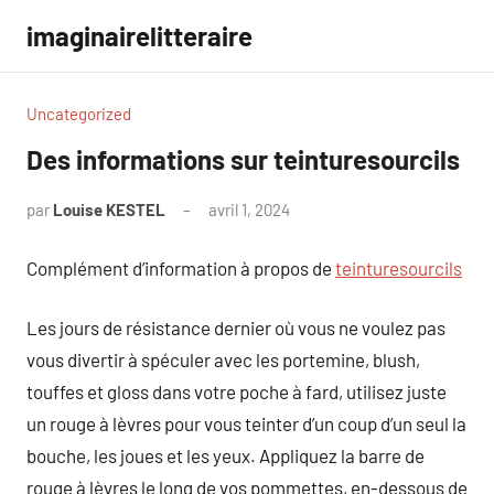
Aller
imaginairelitteraire
au
contenu
Uncategorized
Des informations sur teinturesourcils
par
Louise KESTEL
avril 1, 2024
Aucun
commentaire
Complément d’information à propos de
teinturesourcils
Les jours de résistance dernier où vous ne voulez pas
vous divertir à spéculer avec les portemine, blush,
touffes et gloss dans votre poche à fard, utilisez juste
un rouge à lèvres pour vous teinter d’un coup d’un seul la
bouche, les joues et les yeux. Appliquez la barre de
rouge à lèvres le long de vos pommettes, en-dessous de