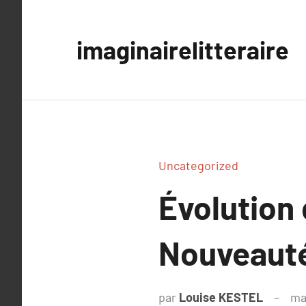
Aller
au
imaginairelitteraire
contenu
Uncategorized
Évolution
Nouveauté
par
Louise KESTEL
ma