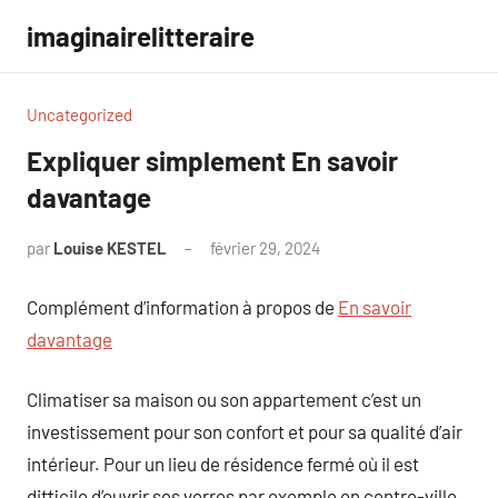
Aller
imaginairelitteraire
au
contenu
Uncategorized
Expliquer simplement En savoir
davantage
par
Louise KESTEL
février 29, 2024
Aucun
commentaire
Complément d’information à propos de
En savoir
davantage
Climatiser sa maison ou son appartement c’est un
investissement pour son confort et pour sa qualité d’air
intérieur. Pour un lieu de résidence fermé où il est
difficile d’ouvrir ses verres par exemple en centre-ville,