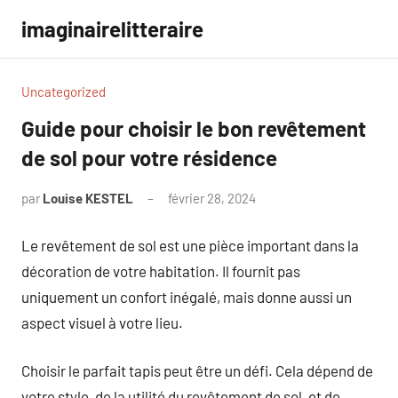
Aller
imaginairelitteraire
au
contenu
Uncategorized
Guide pour choisir le bon revêtement
de sol pour votre résidence
par
Louise KESTEL
février 28, 2024
Aucun
commentaire
Le revêtement de sol est une pièce important dans la
décoration de votre habitation. Il fournit pas
uniquement un confort inégalé, mais donne aussi un
aspect visuel à votre lieu.
Choisir le parfait tapis peut être un défi. Cela dépend de
votre style, de la utilité du revêtement de sol, et de