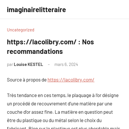
Aller
imaginairelitteraire
au
contenu
Uncategorized
https://lacolibry.com/ : Nos
recommandations
par
Louise KESTEL
mars 6, 2024
Aucun
commentaire
Source à propos de
https://lacolibry.com/
Très tendance en ces temps, le plaquage à l’or désigne
un procédé de recouvrement d’une matière par une
couche d’or assez fine. La matière en question peut
être du plastique ou du métal selon le choix du
fabricant. Bien sur le plastique est plus abordable mais