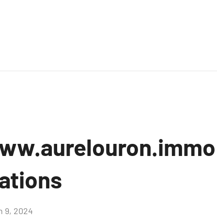
ww.aurelouron.immo 
ations
n 9, 2024
Aucun