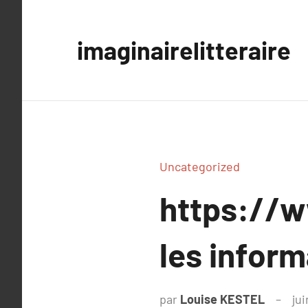
Aller
au
imaginairelitteraire
contenu
Uncategorized
https://w
les inform
par
Louise KESTEL
jui