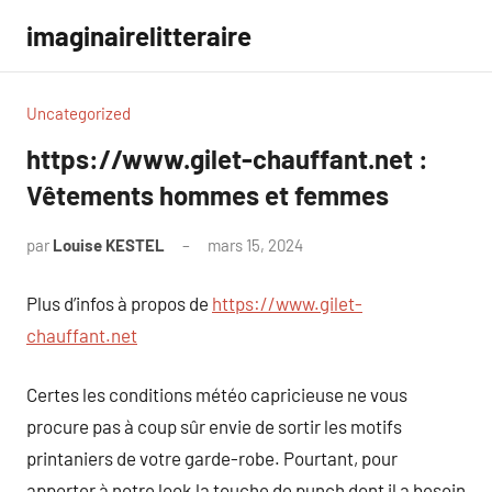
Aller
imaginairelitteraire
au
contenu
Uncategorized
https://www.gilet-chauffant.net :
Vêtements hommes et femmes
par
Louise KESTEL
mars 15, 2024
Aucun
commentaire
Plus d’infos à propos de
https://www.gilet-
chauffant.net
Certes les conditions météo capricieuse ne vous
procure pas à coup sûr envie de sortir les motifs
printaniers de votre garde-robe. Pourtant, pour
apporter à notre look la touche de punch dont il a besoin