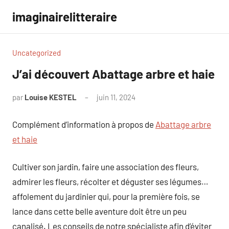
Aller
imaginairelitteraire
au
contenu
Uncategorized
J’ai découvert Abattage arbre et haie
par
Louise KESTEL
juin 11, 2024
Aucun
commentaire
Complément d’information à propos de
Abattage arbre
et haie
Cultiver son jardin, faire une association des fleurs,
admirer les fleurs, récolter et déguster ses légumes…
affolement du jardinier qui, pour la première fois, se
lance dans cette belle aventure doit être un peu
canalisé. Les conseils de notre spécialiste afin d’éviter