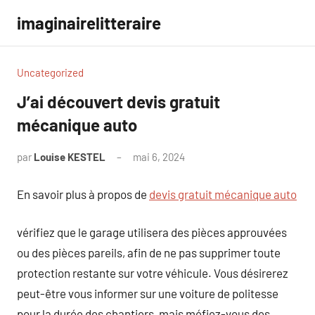
Aller
imaginairelitteraire
au
contenu
Uncategorized
J’ai découvert devis gratuit
mécanique auto
par
Louise KESTEL
mai 6, 2024
Aucun
commentaire
En savoir plus à propos de
devis gratuit mécanique auto
vérifiez que le garage utilisera des pièces approuvées
ou des pièces pareils, afin de ne pas supprimer toute
protection restante sur votre véhicule. Vous désirerez
peut-être vous informer sur une voiture de politesse
pour la durée des chantiers, mais méfiez-vous des