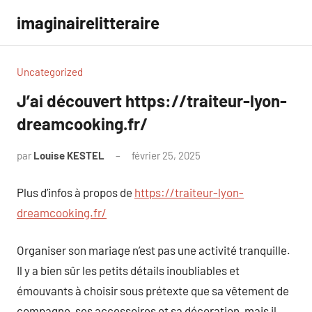
Aller
imaginairelitteraire
au
contenu
Uncategorized
J’ai découvert https://traiteur-lyon-
dreamcooking.fr/
par
Louise KESTEL
février 25, 2025
Aucun
commentaire
Plus d’infos à propos de
https://traiteur-lyon-
dreamcooking.fr/
Organiser son mariage n’est pas une activité tranquille.
Il y a bien sûr les petits détails inoubliables et
émouvants à choisir sous prétexte que sa vêtement de
compagne, ses accessoires et sa décoration, mais il