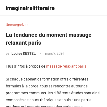
Aller
imaginairelitteraire
au
contenu
Uncategorized
La tendance du moment massage
relaxant paris
par
Louise KESTEL
mars 7, 2024
Aucun
commentaire
Plus d’infos à propos de
massage relaxant paris
Si chaque cabinet de formation offre différentes
formules à la gorge, tous se rencontre autour de
programmes communs. les différents études sont ainsi
composés de cours théoriques et puis d’une partie
pratique qui compte souvent des périodes de