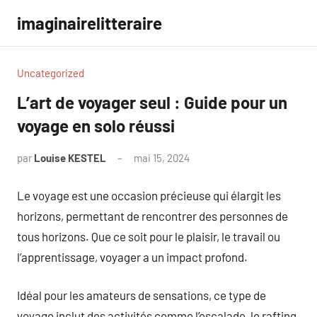
Aller
imaginairelitteraire
au
contenu
Uncategorized
L’art de voyager seul : Guide pour un
voyage en solo réussi
par
Louise KESTEL
mai 15, 2024
Aucun
commentaire
Le voyage est une occasion précieuse qui élargit les
horizons, permettant de rencontrer des personnes de
tous horizons. Que ce soit pour le plaisir, le travail ou
l’apprentissage, voyager a un impact profond.
Idéal pour les amateurs de sensations, ce type de
voyage inclut des activités comme l’escalade, le rafting