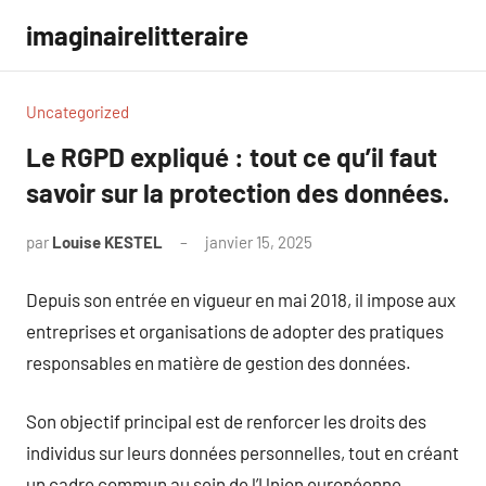
Aller
imaginairelitteraire
au
contenu
Uncategorized
Le RGPD expliqué : tout ce qu’il faut
savoir sur la protection des données.
par
Louise KESTEL
janvier 15, 2025
Aucun
commentaire
Depuis son entrée en vigueur en mai 2018, il impose aux
entreprises et organisations de adopter des pratiques
responsables en matière de gestion des données.
Son objectif principal est de renforcer les droits des
individus sur leurs données personnelles, tout en créant
un cadre commun au sein de l’Union européenne.