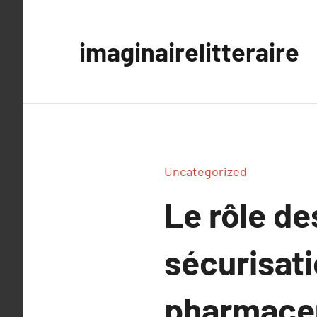
Aller
au
imaginairelitteraire
contenu
Uncategorized
Le rôle d
sécurisat
pharmace