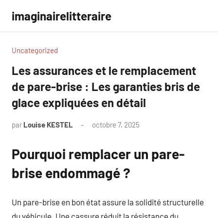
Aller
imaginairelitteraire
au
contenu
Uncategorized
Les assurances et le remplacement
de pare-brise : Les garanties bris de
glace expliquées en détail
par
Louise KESTEL
octobre 7, 2025
Aucun
commentaire
Pourquoi remplacer un pare-
brise endommagé ?
Un pare-brise en bon état assure la solidité structurelle
du véhicule. Une cassure réduit la résistance du