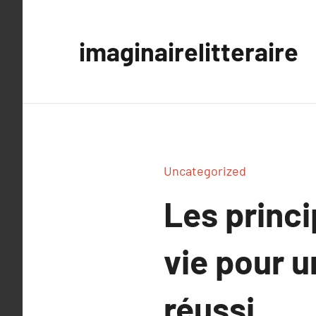
Aller
au
imaginairelitteraire
contenu
Uncategorized
Les princ
vie pour 
réussi.