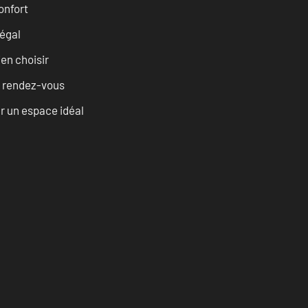
onfort
égal
ien choisir
u rendez-vous
r un espace idéal