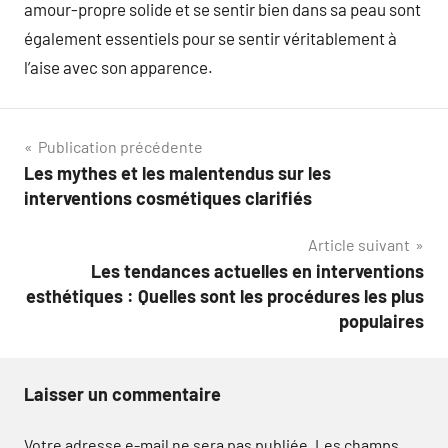
amour-propre solide et se sentir bien dans sa peau sont
également essentiels pour se sentir véritablement à
l’aise avec son apparence.
Navigation
Publication précédente
Les mythes et les malentendus sur les
de
interventions cosmétiques clarifiés
l’article
Article suivant
Les tendances actuelles en interventions
esthétiques : Quelles sont les procédures les plus
populaires
Laisser un commentaire
Votre adresse e-mail ne sera pas publiée.
Les champs