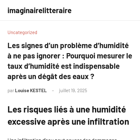
Aller
imaginairelitteraire
au
contenu
Uncategorized
Les signes d’un problème d’humidité
à ne pas ignorer : Pourquoi mesurer le
taux d’humidité est indispensable
après un dégât des eaux ?
par
Louise KESTEL
juillet 19, 2025
Aucun
commentaire
Les risques liés à une humidité
excessive après une infiltration
Une infiltration d’eau peut causer des dommages