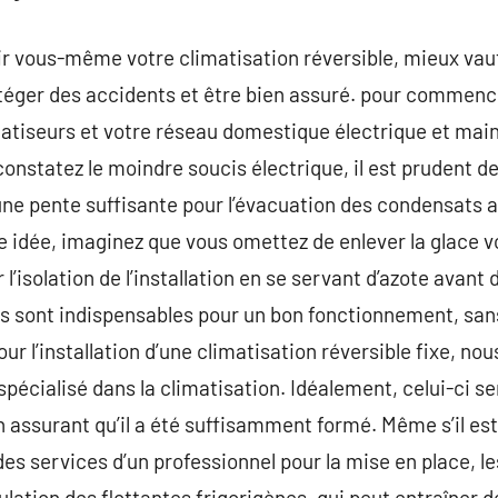
r vous-même votre climatisation réversible, mieux vaut
téger des accidents et être bien assuré. pour commence
matiseurs et votre réseau domestique électrique et main
constatez le moindre soucis électrique, il est prudent de
une pente suffisante pour l’évacuation des condensats af
 idée, imaginez que vous omettez de enlever la glace vot
 l’isolation de l’installation en se servant d’azote avant d
ns sont indispensables pour un bon fonctionnement, san
Pour l’installation d’une climatisation réversible fixe,
 spécialisé dans la climatisation. Idéalement, celui-ci 
n assurant qu’il a été suffisamment formé. Même s’il est
s services d’un professionnel pour la mise en place, le
lation des flottantes frigorigènes, qui peut entraîner d