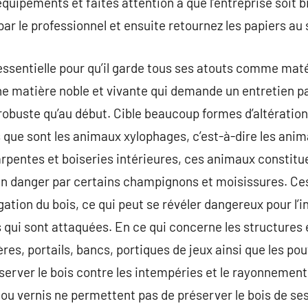
quipements et faites attention à que l’entreprise soit b
par le professionnel et ensuite retournez les papiers au 
essentielle pour qu’il garde tous ses atouts comme mat
une matière noble et vivante qui demande un entretien pa
robuste qu’au début. Cible beaucoup formes d’altérations
 que sont les animaux xylophages, c’est-à-dire les ani
harpentes et boiseries intérieures, ces animaux constitu
n danger par certains champignons et moisissures. Ces
gation du bois, ce qui peut se révéler dangereux pour l’
s qui sont attaquées. En ce qui concerne les structures 
res, portails, bancs, portiques de jeux ainsi que les po
éserver le bois contre les intempéries et le rayonnement
 ou vernis ne permettent pas de préserver le bois de se