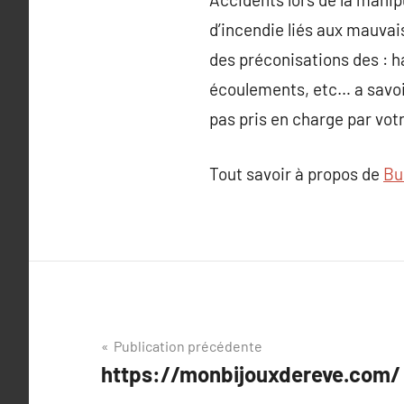
d’incendie liés aux mauva
des préconisations des : h
écoulements, etc… a savoir
pas pris en charge par vot
Tout savoir à propos de
Bu
Navigation
Publication précédente
https://monbijouxdereve.com/ :
de