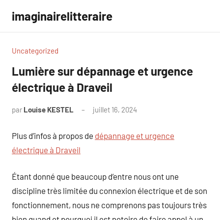
Aller
imaginairelitteraire
au
contenu
Uncategorized
Lumière sur dépannage et urgence
électrique à Draveil
par
Louise KESTEL
juillet 16, 2024
Aucun
commentaire
Plus d’infos à propos de
dépannage et urgence
électrique à Draveil
Étant donné que beaucoup d’entre nous ont une
discipline très limitée du connexion électrique et de son
fonctionnement, nous ne comprenons pas toujours très
bien quand et pourquoi il est notoire de faire appel à un