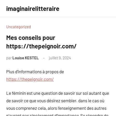
Aller
imaginairelitteraire
au
contenu
Uncategorized
Mes conseils pour
https://thepeignoir.com/
par
Louise KESTEL
juillet 9, 2024
Aucun
commentaire
Plus d’informations à propos de
https://thepeignoir.com/
Le féminin est une question de savoir sur soi autant que
de savoir ce que vous désirez sembler. dans le cas où
vous comprenez cela, alors l’enseignement des autres
n’auront pas sincèrement d’importance.Se répondre de