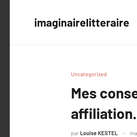
Aller
au
imaginairelitteraire
contenu
Uncategorized
Mes conse
affiliatio
par
Louise KESTEL
ma