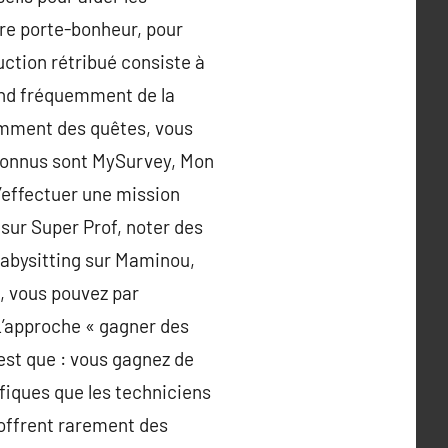
aire porte-bonheur, pour
uction rétribué consiste à
pend fréquemment de la
quemment des quêtes, vous
s connus sont MySurvey, Mon
d’effectuer une mission
 sur Super Prof, noter des
 babysitting sur Maminou,
e, vous pouvez par
L’approche « gagner des
 est que : vous gagnez de
ifiques que les techniciens
i offrent rarement des