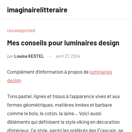
Aller
imaginairelitteraire
au
contenu
Uncategorized
Mes conseils pour luminaires design
par
Louise KESTEL
avril 27, 2024
Aucun
commentaire
Complément d’information à propos de
luminaires
design
Tons pastel, lignes et tissus à l’apparence vives et aux
formes géométriques, matières innées et barbare
comme le bois, le coton, la laine… Voici aussi
d’éléments qui définisent le style viking en décoration
d’intérieur. Ce style, parmi les préférés des Français, se