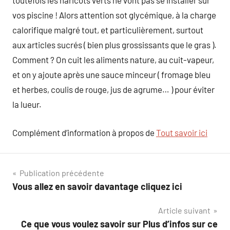
toutefois les haricots verts ne vont pas se installer sur
vos piscine ! Alors attention sot glycémique, à la charge
calorifique malgré tout, et particulièrement, surtout
aux articles sucrés ( bien plus grossissants que le gras ).
Comment ? On cuit les aliments nature, au cuit-vapeur,
et on y ajoute après une sauce minceur ( fromage bleu
et herbes, coulis de rouge, jus de agrume… ) pour éviter
la lueur.
Complément d’information à propos de
Tout savoir ici
Navigation
Publication précédente
Vous allez en savoir davantage cliquez ici
de
Article suivant
l’article
Ce que vous voulez savoir sur Plus d’infos sur ce