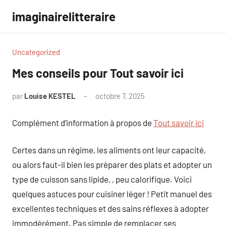
Aller
imaginairelitteraire
au
contenu
Uncategorized
Mes conseils pour Tout savoir ici
par
Louise KESTEL
octobre 7, 2025
Aucun
commentaire
Complément d’information à propos de
Tout savoir ici
Certes dans un régime, les aliments ont leur capacité,
ou alors faut-il bien les préparer des plats et adopter un
type de cuisson sans lipide, , peu calorifique. Voici
quelques astuces pour cuisiner léger ! Petit manuel des
excellentes techniques et des sains réflexes à adopter
immodérément. Pas simple de remplacer ses