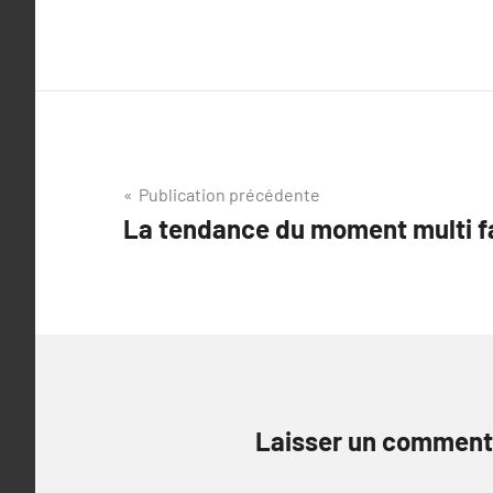
Navigation
Publication précédente
La tendance du moment multi fa
de
l’article
Laisser un comment