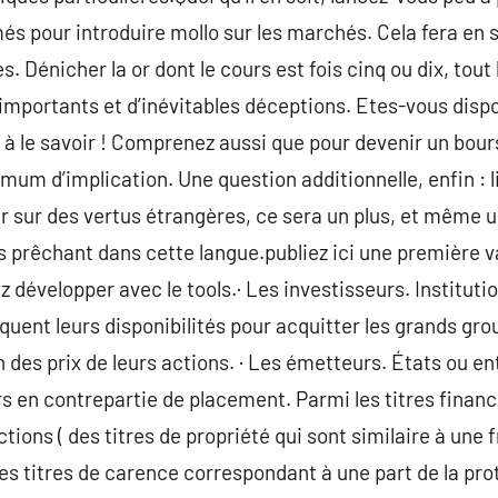
pour introduire mollo sur les marchés. Cela fera en so
s. Dénicher la or dont le cours est fois cinq ou dix, tou
mportants et d’inévitables déceptions. Etes-vous dispos
à le savoir ! Comprenez aussi que pour devenir un bours
mum d’implication. Une question additionnelle, enfin : li
r sur des vertus étrangères, ce sera un plus, et même un
s prêchant dans cette langue.publiez ici une première va
 développer avec le tools.· Les investisseurs. Instituti
isquent leurs disponibilités pour acquitter les grands g
n des prix de leurs actions. · Les émetteurs. États ou e
rs en contrepartie de placement. Parmi les titres financi
ctions ( des titres de propriété qui sont similaire à une
des titres de carence correspondant à une part de la proto