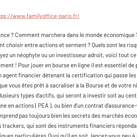
commentaire
tps://www.familyoffice-paris.fr/
finance ? Comment marchera dans le monde économique
 choisir entre actions et serment ? Quels sont les ris
ez un néophyte ou un investisseur adroit, voici tout ce 
ement ! Pour jouer en bourse en ligne il est essentiel d
n agent financier détenant la certification qui passe le
ue vous êtes prêt à sacraliser à la Bourse et de votre ni
usieurs types d’actifs, qui seront à investir soit au cent
gne en actions ( PEA ), ou bien d’un contrat d’assurance-v
omprend pas toujours bien les secrets des marchés écon
 trackers, qui sont des instruments financiers répond
iques particulières.Quoi qu’il en soit, lancez-vous peu 