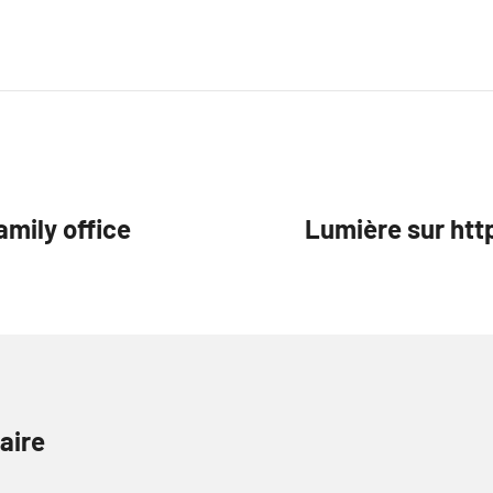
mily office
Lumière sur ht
aire