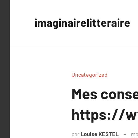
Aller
au
imaginairelitteraire
contenu
Uncategorized
Mes conse
https://w
par
Louise KESTEL
ma