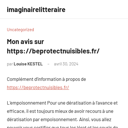
Aller
imaginairelitteraire
au
contenu
Uncategorized
Mon avis sur
https://beprotectnuisibles.fr/
par
Louise KESTEL
avril 30, 2024
Aucun
commentaire
Complément d’information à propos de
https://beprotectnuisibles.fr/
L’empoisonnement Pour une dératisation à l’avance et
efficace, il est toujours mieux de avoir recours à une
dératisation par empoisonnement. Ainsi, vous allez
pouvoir vous certifier que tous les lérot et les souris de