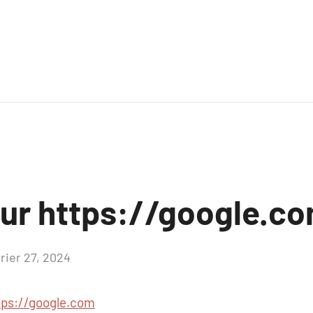
sur https://google.c
vrier 27, 2024
Aucun
commentaire
tps://google.com