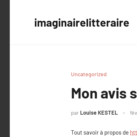
Aller
au
imaginairelitteraire
contenu
Uncategorized
Mon avis 
par
Louise KESTEL
fé
Tout savoir à propos de
ht