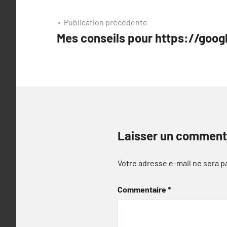
Navigation
Publication précédente
Mes conseils pour https://goog
de
l’article
Laisser un comment
Votre adresse e-mail ne sera p
Commentaire
*