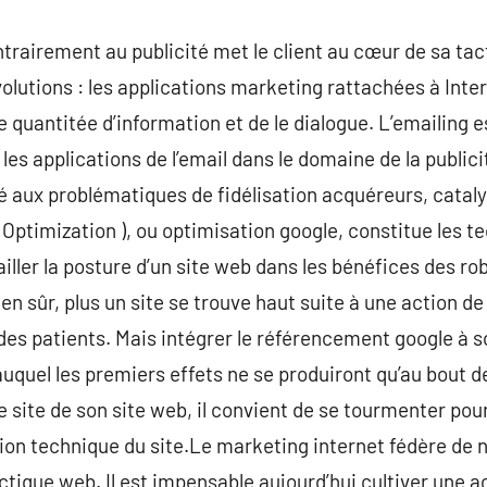
ntrairement au publicité met le client au cœur de sa tac
olutions : les applications marketing rattachées à Inter
 quantitée d’information et de le dialogue. L’emailing
 les applications de l’email dans le domaine de la public
lié aux problématiques de fidélisation acquéreurs, catal
Optimization ), ou optimisation google, constitue les te
ailler la posture d’un site web dans les bénéfices des r
en sûr, plus un site se trouve haut suite à une action d
a des patients. Mais intégrer le référencement google à 
uquel les premiers effets ne se produiront qu’au bout 
de site de son site web, il convient de se tourmenter pou
sation technique du site.Le marketing internet fédère d
actique web. Il est impensable aujourd’hui cultiver une a