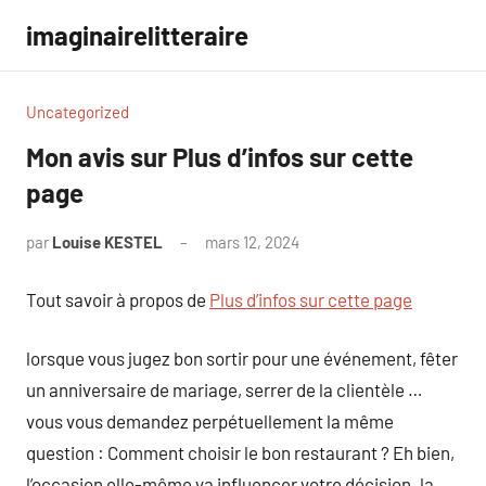
Aller
imaginairelitteraire
au
contenu
Uncategorized
Mon avis sur Plus d’infos sur cette
page
par
Louise KESTEL
mars 12, 2024
Aucun
commentaire
Tout savoir à propos de
Plus d’infos sur cette page
lorsque vous jugez bon sortir pour une événement, fêter
un anniversaire de mariage, serrer de la clientèle …
vous vous demandez perpétuellement la même
question : Comment choisir le bon restaurant ? Eh bien,
l’occasion elle-même va influencer votre décision. la