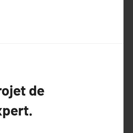
rojet de
xpert.