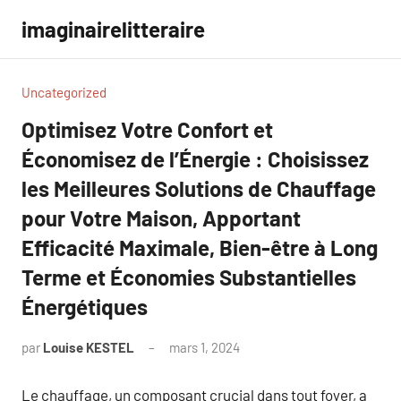
Aller
imaginairelitteraire
au
contenu
Uncategorized
Optimisez Votre Confort et
Économisez de l’Énergie : Choisissez
les Meilleures Solutions de Chauffage
pour Votre Maison, Apportant
Efficacité Maximale, Bien-être à Long
Terme et Économies Substantielles
Énergétiques
par
Louise KESTEL
mars 1, 2024
Aucun
commentaire
Le chauffage, un composant crucial dans tout foyer, a