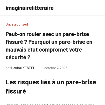
Aller
imaginairelitteraire
au
contenu
Uncategorized
Peut-on rouler avec un pare-brise
fissuré ? Pourquoi un pare-brise en
mauvais état compromet votre
sécurité ?
par
Louise KESTEL
octobre 7, 2025
Aucun
commentaire
Les risques liés à un pare-brise
fissuré
Un pare-brise en bon état est indispensable pour une