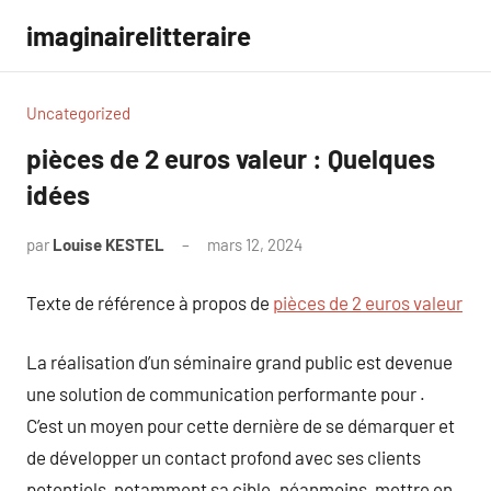
Aller
imaginairelitteraire
au
contenu
Uncategorized
pièces de 2 euros valeur : Quelques
idées
par
Louise KESTEL
mars 12, 2024
Aucun
commentaire
Texte de référence à propos de
pièces de 2 euros valeur
La réalisation d’un séminaire grand public est devenue
une solution de communication performante pour .
C’est un moyen pour cette dernière de se démarquer et
de développer un contact profond avec ses clients
potentiels, notamment sa cible. néanmoins, mettre en