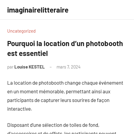
Aller
imaginairelitteraire
au
contenu
Uncategorized
Pourquoi la location d’un photobooth
est essentiel
par
Louise KESTEL
mars 7, 2024
Aucun
commentaire
La location de photobooth change chaque événement
en un moment mémorable, permettant ainsi aux
participants de capturer leurs sourires de façon
interactive.
Disposant d’une sélection de toiles de fond,
d’accessoires et de effets, les participants peuvent