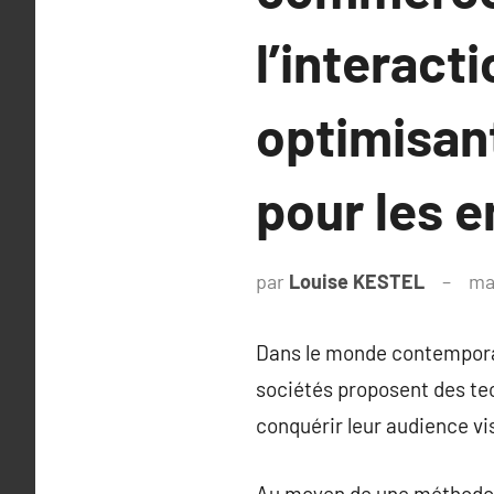
l’interacti
optimisant
pour les 
par
Louise KESTEL
ma
Dans le monde contemporai
sociétés proposent des tec
conquérir leur audience vis
Au moyen de une méthodolog