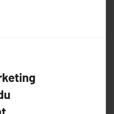
rketing
 du
nt