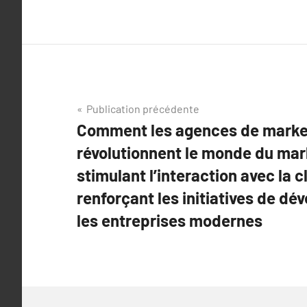
Navigation
Publication précédente
Comment les agences de market
de
révolutionnent le monde du mark
l’article
stimulant l’interaction avec la c
renforçant les initiatives de d
les entreprises modernes