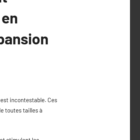
 en
xpansion
est incontestable. Ces
 toutes tailles à
et stimulent les