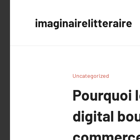
Aller
au
imaginairelitteraire
contenu
Uncategorized
Pourquoi 
digital bo
commerce 