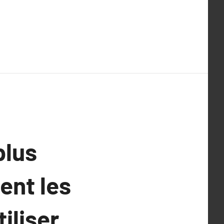
plus
ent les
iliser