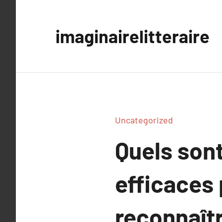
Aller
au
imaginairelitteraire
contenu
Uncategorized
Quels son
efficaces
reconnaîtr