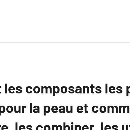
t les composants les 
 pour la peau et comm
e, les combiner, les ut