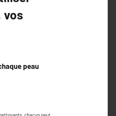
, vos
 chaque peau
s nettoyants, chacun peut