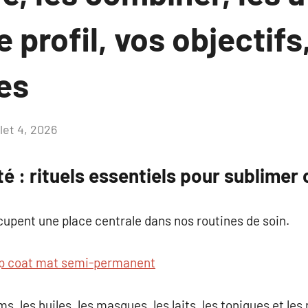
e profil, vos objectifs
es
llet 4, 2026
Aucun
commentaire
é : rituels essentiels pour sublimer
upent une place centrale dans nos routines de soin.
p coat mat semi-permanent
s, les huiles, les masques, les laits, les toniques et le