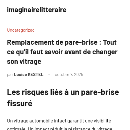
Aller
imaginairelitteraire
au
contenu
Uncategorized
Remplacement de pare-brise : Tout
ce qu’il faut savoir avant de changer
son vitrage
par
Louise KESTEL
octobre 7, 2025
Aucun
commentaire
Les risques liés à un pare-brise
fissuré
Un vitrage automobile intact garantit une visibilité
optimale. Un impact réduit la résistance du vitrage.