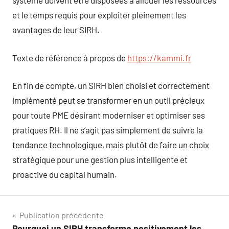
système doivent être disposées à allouer les ressources
et le temps requis pour exploiter pleinement les
avantages de leur SIRH.
Texte de référence à propos de
https://kammi.fr
En fin de compte, un SIRH bien choisi et correctement
implémenté peut se transformer en un outil précieux
pour toute PME désirant moderniser et optimiser ses
pratiques RH. Il ne s’agit pas simplement de suivre la
tendance technologique, mais plutôt de faire un choix
stratégique pour une gestion plus intelligente et
proactive du capital humain.
Navigation
Publication précédente
Pourquoi un SIRH transforme positivement les